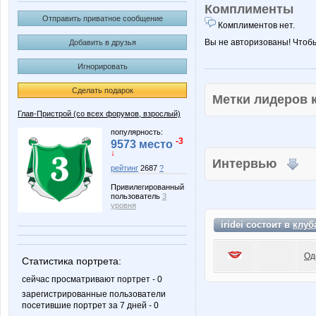
Комплименты
Отправить приватное сообщение
Комплиментов нет.
Вы не авторизованы! Чтоб
Добавить в друзья
Игнорировать
Сделать подарок
Метки лидеров
Глав-Пристрой (со всех форумов, взрослый)
популярность:
-3
9573 место
↓
Интервью
рейтинг
2687
?
Привилегированный
пользователь
3
уровня
iridei состоит в
клуб
Од
Статистика портрета:
сейчас просматривают портрет - 0
зарегистрированные пользователи
посетившие портрет за 7 дней - 0